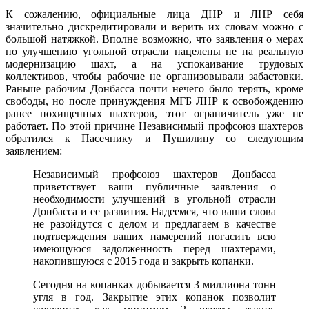
К сожалению, официальные лица ДНР и ЛНР себя
значительно дискредитировали и верить их словам можно с
большой натяжкой. Вполне возможно, что заявления о мерах
по улучшению угольной отрасли нацелены не на реальную
модернизацию шахт, а на успокаивание трудовых
коллективов, чтобы рабочие не организовывали забастовки.
Раньше рабочим Донбасса почти нечего было терять, кроме
свободы, но после принуждения МГБ ЛНР к освобождению
ранее похищенных шахтеров, этот ограничитель уже не
работает. По этой причине Независимый профсоюз шахтеров
обратился к Пасечнику и Пушилину со следующим
заявлением:
Независимый профсоюз шахтеров Донбасса
приветствует ваши публичные заявления о
необходимости улучшений в угольной отрасли
Донбасса и ее развития. Надеемся, что ваши слова
не разойдутся с делом и предлагаем в качестве
подтверждения ваших намерений погасить всю
имеющуюся задолженность перед шахтерами,
накопившуюся с 2015 года и закрыть копанки.
Сегодня на копанках добывается 3 миллиона тонн
угля в год. Закрытие этих копанок позволит