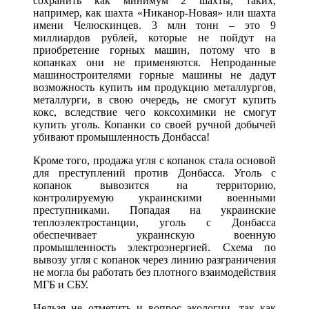
сохранить как минимум 2 шахты, таких,
например, как шахта «Никанор-Новая» или шахта
имени Челюскинцев. 3 млн тонн – это 9
миллиардов рублей, которые не пойдут на
приобретение горных машин, потому что в
копанках они не применяются. Непроданные
машиностроителями горные машины не дадут
возможность купить им продукцию металлургов,
металлурги, в свою очередь, не смогут купить
кокс, вследствие чего коксохимики не смогут
купить уголь. Копанки со своей ручной добычей
убивают промышленность Донбасса!
Кроме того, продажа угля с копанок стала основой
для преступлений против Донбасса. Уголь с
копанок вывозится на территорию,
контролируемую украинскими военными
преступниками. Попадая на украинские
теплоэлектростанции, уголь с Донбасса
обеспечивает украинскую военную
промышленность электроэнергией. Схема по
вывозу угля с копанок через линию разграничения
не могла бы работать без плотного взаимодействия
МГБ и СБУ.
Нельзя не отметить и вопрос экологии, так как