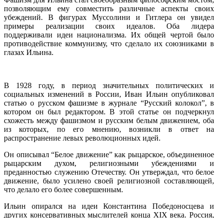
позволяющим ему совместить различные аспекты своих
убеждений. В фигурах Муссолини и Гитлера он увидел
примеры реализации своих идеалов. Оба лидера
поддерживали идеи национализма. Их общей чертой было
противодействие коммунизму, что сделало их союзниками в
глазах Ильина.
В 1928 году, в период значительных политических и
социальных изменений в России, Иван Ильин опубликовал
статью о русском фашизме в журнале “Русский колокол”, в
котором он был редактором. В этой статье он подчеркнул
схожесть между фашизмом и русским белым движением, оба
из которых, по его мнению, возникли в ответ на
распространение левых революционных идей.
Он описывал “Белое движение” как рыцарское, объединенное
рыцарским духом, религиозными убеждениями и
преданностью служению Отечеству. Он утверждал, что белое
движение, было усилено своей религиозной составляющей,
что делало его более совершенным.
Ильин опирался на идеи Константина Победоносцева и
других консервативных мыслителей конца XIX века. Россия,