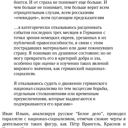
боится. И от страха не понимает еще больше. И
чем больше не понимает, тем больше верит всем
отрицательным слухам, всем россказням
«очевидцев», всем пугающим предсказателям
…я категорически отказываюсь расценивать
события последних трех месяцев в Германии с
точки зрения немецких евреев, урезанных в их
публичной правоспособности, в связи с этим
пострадавших материально или даже покинувших
страну. Я понимаю их душевное состояние; но не
могу превратить его в критерий добра и зла,
особенно при оценке и изучении таких явлений
мирового значения, как германский национал-
социализм.
Я отказываюсь судить о движении германского
национал-социализма по тем эксцессам борьбы,
отдельным столкновениям или временным
преувеличениям, которые выдвигаются и
подчеркиваются его врагами»
Иван Ильин, анализируя русское “Белое дело”, проводил
параллели с национал-социализмом, отмечая схожие черты в
деятельности таких фигур, как Пётр Врангель, Краснов и