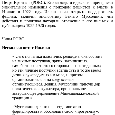
Петра Врангеля (РОВС). Его взгляды и идеология претерпели
значительные изменения с приходом фашистов к власти в
Италии в 1922 году. Ильин начал открыто поддерживать
фашизм, включая апологетику Бенито Муссолини, чьи
действия и политика находили отражение в его письмах и
публикациях 1925-1926 годов.
Чины РОВС
Несколько цитат Ильина:
«…его политика пластична, рельефна: она состоит
из личных поступков, ярких, законченных,
самобытных и часто со стороны — неожиданных;
но эти личные поступки всегда суть в то же время
деяния руководимых им масс, и притом
организованные, и на ходу все еще
организующиеся, деяния. Муссолини присущ дар
политического скульптора, оригинальное,
завершающее дерзновение Микельанджеловской
традиции.»
«Муссолини далеко не всегда мог ясно
формулировать и обосновать свою «программу».