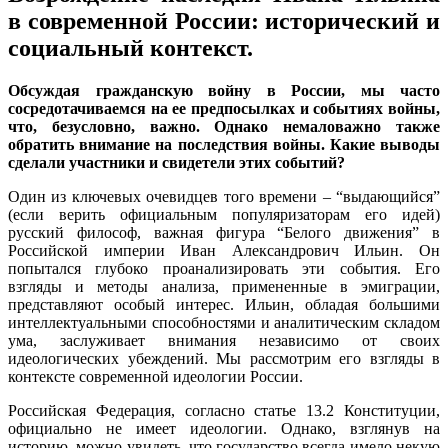
в современной России: исторический и
социальный контекст.
Обсуждая гражданскую войну в России, мы часто
сосредотачиваемся на ее предпосылках и событиях войны,
что, безусловно, важно. Однако немаловажно также
обратить внимание на последствия войны. Какие выводы
сделали участники и свидетели этих событий?
Один из ключевых очевидцев того времени – “выдающийся”
(если верить официальным популяризаторам его идей)
русский философ, важная фигура “Белого движения” в
Российской империи Иван Александрович Ильин. Он
попытался глубоко проанализировать эти события. Его
взгляды и методы анализа, примененные в эмиграции,
представляют особый интерес. Ильин, обладая большими
интеллектуальными способностями и аналитическим складом
ума, заслуживает внимания независимо от своих
идеологических убеждений. Мы рассмотрим его взгляды в
контексте современной идеологии России.
Российская Федерация, согласно статье 13.2 Конституции,
официально не имеет идеологии. Однако, взглянув на
историю, можно увидеть, что государство всегда имело некую