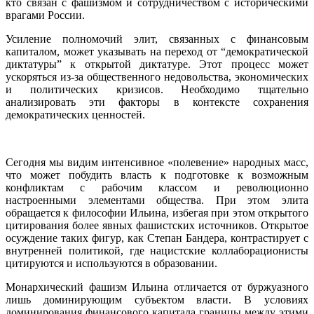
кто связан с фашизмом и сотрудничеством с историческими
врагами России.
Усиление полномочий элит, связанных с финансовым
капиталом, может указывать на переход от “демократической
диктатуры” к открытой диктатуре. Этот процесс может
ускоряться из-за общественного недовольства, экономических
и политических кризисов. Необходимо тщательно
анализировать эти факторы в контексте сохранения
демократических ценностей.
Сегодня мы видим интенсивное «полевение» народных масс,
что может побудить власть к подготовке к возможным
конфликтам с рабочим классом и революционно
настроенными элементами общества. При этом элита
обращается к философии Ильина, избегая при этом открытого
цитирования более явных фашистских источников. Открытое
осуждение таких фигур, как Степан Бандера, контрастирует с
внутренней политикой, где нацистские коллаборационисты
цитируются и используются в образовании.
Монархический фашизм Ильина отличается от буржуазного
лишь доминирующим субъектом власти. В условиях
доминирования финансового капитала границы между этими