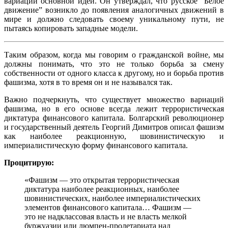
вариации основной идеи. Он утверждал, что русское “Белое
движение” возникло до появления аналогичных движений в
мире и должно следовать своему уникальному пути, не
пытаясь копировать западные модели.
Таким образом, когда мы говорим о гражданской войне, мы
должны понимать, что это не только борьба за смену
собственности от одного класса к другому, но и борьба против
фашизма, хотя в то время он и не назывался так.
Важно подчеркнуть, что существует множество вариаций
фашизма, но в его основе всегда лежит террористическая
диктатура финансового капитала. Болгарский революционер
и государственный деятель Георгий Димитров описал фашизм
как наиболее реакционную, шовинистическую и
империалистическую форму финансового капитала.
Процитирую:
«Фашизм — это открытая террористическая
диктатура наиболее реакционных, наиболее
шовинистических, наиболее империалистических
элементов финансового капитала… Фашизм —
это не надклассовая власть и не власть мелкой
буржуазии или люмпен-пролетариата над