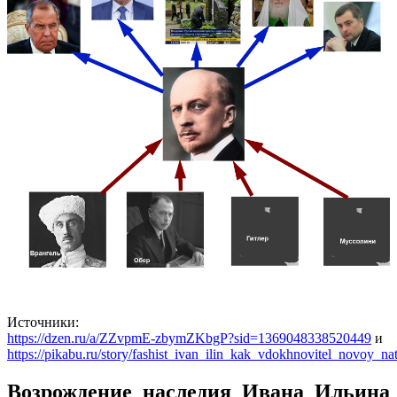
Источники:
https://dzen.ru/a/ZZvpmE-zbymZKbgP?sid=1369048338520449
и
https://pikabu.ru/story/fashist_ivan_ilin_kak_vdokhnovitel_novoy_n
Возрождение наследия Ивана Ильина