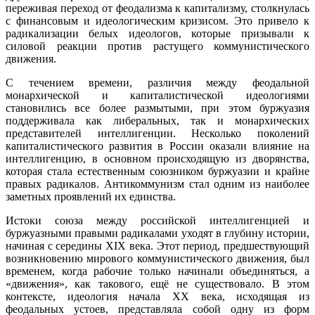
переживая переход от феодализма к капитализму, столкнулась
с финансовым и идеологическим кризисом. Это привело к
радикализации белых идеологов, которые призывали к
силовой реакции против растущего коммунистического
движения.
С течением времени, различия между феодальной
монархической и капиталистической идеологиями
становились все более размытыми, при этом буржуазия
поддерживала как либеральных, так и монархических
представителей интеллигенции. Несколько поколений
капиталистического развития в России оказали влияние на
интеллигенцию, в основном происходящую из дворянства,
которая стала естественным союзником буржуазии и крайне
правых радикалов. Антикоммунизм стал одним из наиболее
заметных проявлений их единства.
Истоки союза между российской интеллигенцией и
буржуазными правыми радикалами уходят в глубину истории,
начиная с середины XIX века. Этот период, предшествующий
возникновению мирового коммунистического движения, был
временем, когда рабочие только начинали объединяться, а
«движения», как такового, ещё не существовало. В этом
контексте, идеология начала XX века, исходящая из
феодальных устоев, представляла собой одну из форм