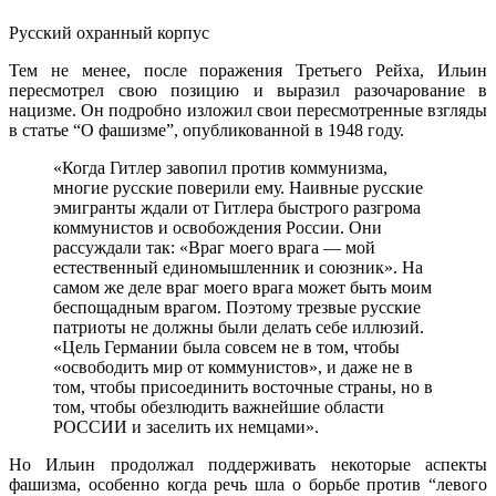
Русский охранный корпус
Тем не менее, после поражения Третьего Рейха, Ильин
пересмотрел свою позицию и выразил разочарование в
нацизме. Он подробно изложил свои пересмотренные взгляды
в статье “О фашизме”, опубликованной в 1948 году.
«Когда Гитлер завопил против коммунизма,
многие русские поверили ему. Наивные русские
эмигранты ждали от Гитлера быстрого разгрома
коммунистов и освобождения России. Они
рассуждали так: «Враг моего врага — мой
естественный единомышленник и союзник». На
самом же деле враг моего врага может быть моим
беспощадным врагом. Поэтому трезвые русские
патриоты не должны были делать себе иллюзий.
«Цель Германии была совсем не в том, чтобы
«освободить мир от коммунистов», и даже не в
том, чтобы присоединить восточные страны, но в
том, чтобы обезлюдить важнейшие области
РОССИИ и заселить их немцами».
Но Ильин продолжал поддерживать некоторые аспекты
фашизма, особенно когда речь шла о борьбе против “левого