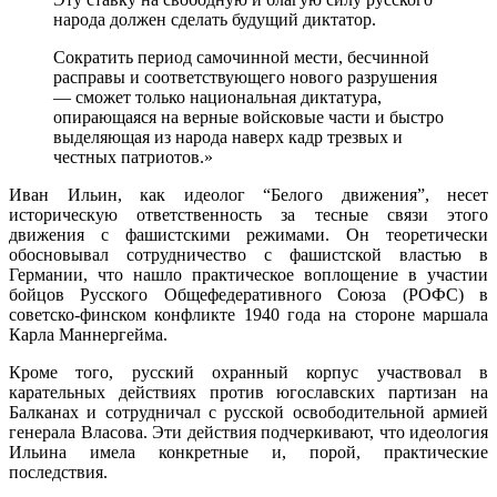
народа должен сделать будущий диктатор.
Сократить период самочинной мести, бесчинной
расправы и соответствующего нового разрушения
— сможет только национальная диктатура,
опирающаяся на верные войсковые части и быстро
выделяющая из народа наверх кадр трезвых и
честных патриотов.»
Иван Ильин, как идеолог “Белого движения”, несет
историческую ответственность за тесные связи этого
движения с фашистскими режимами. Он теоретически
обосновывал сотрудничество с фашистской властью в
Германии, что нашло практическое воплощение в участии
бойцов Русского Общефедеративного Союза (РОФС) в
советско-финском конфликте 1940 года на стороне маршала
Карла Маннергейма.
Кроме того, русский охранный корпус участвовал в
карательных действиях против югославских партизан на
Балканах и сотрудничал с русской освободительной армией
генерала Власова. Эти действия подчеркивают, что идеология
Ильина имела конкретные и, порой, практические
последствия.