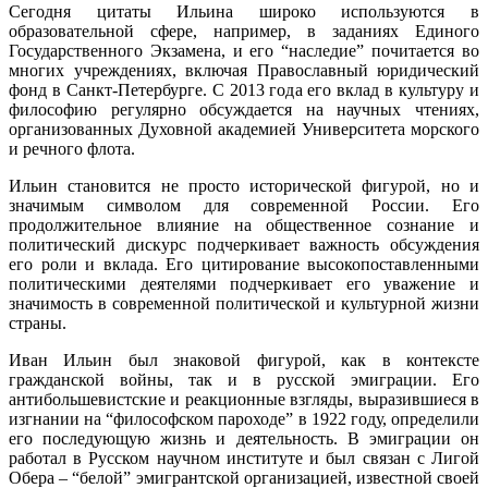
Сегодня цитаты Ильина широко используются в
образовательной сфере, например, в заданиях Единого
Государственного Экзамена, и его “наследие” почитается во
многих учреждениях, включая Православный юридический
фонд в Санкт-Петербурге. С 2013 года его вклад в культуру и
философию регулярно обсуждается на научных чтениях,
организованных Духовной академией Университета морского
и речного флота.
Ильин становится не просто исторической фигурой, но и
значимым символом для современной России. Его
продолжительное влияние на общественное сознание и
политический дискурс подчеркивает важность обсуждения
его роли и вклада. Его цитирование высокопоставленными
политическими деятелями подчеркивает его уважение и
значимость в современной политической и культурной жизни
страны.
Иван Ильин был знаковой фигурой, как в контексте
гражданской войны, так и в русской эмиграции. Его
антибольшевистские и реакционные взгляды, выразившиеся в
изгнании на “философском пароходе” в 1922 году, определили
его последующую жизнь и деятельность. В эмиграции он
работал в Русском научном институте и был связан с Лигой
Обера – “белой” эмигрантской организацией, известной своей