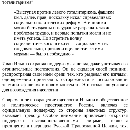
тоталитаризма”.
«Выступая против левого тоталитаризма, фашизм
был, далее, прав, поскольку искал справедливых
социально-политических реформ. Эти поиски
могли быть удачны и неудачны: разрешать такие
проблемы трудно, и первые попытки могли и не
иметь успеха. Но встретить волну
социалистического психоза — социальными и,
следовательно, противо-социалистическими
мерами — было необходимо.»
Иван Ильин сохранял поддержку фашизма, даже учитывая его
отрицательные последствия. Он не скрывал своей позиции,
распространяя свои идеи среди тех, кто разделял его взгляды,
одновременно призывая к осторожности в использовании
термина «фашизм» в новом контексте. Это создавало условия
для возрождения идеологии.
Современное возвращение идеологии Ильина в общественное
и политическое пространство России, включая ее
официальную поддержку со стороны властных структур,
вызывает тревогу. Особое внимание привлекает открытая
поддержка высокопоставленными лицами, включая
президента и патриарха Русской Православной Церкви, тех,