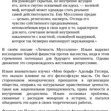
Им руководит скрытый, но внутренне жгущий
его, хотя и смутно осязаемый им идеал, — волевой
миф, который может однажды стать реальнее
самой действительности. Ему Муссолини предан
— цельно, религиозно, насмерть. Отсюда его
чувство собственного предназначения,
непоколебимая вера в свои идеи и то, характерное
для него, сочетание вечной внутренней
накаленности с властной, спокойной выдержкой,
которое так безмерно импонирует окружающим.»
В своём письме «Личность Муссолини» Ильин выразил
восхищение борьбой фашистов против масонства, видя в этом
стремлении потенциал для будущего континента. Однако
движение это сопровождалось жестокими репрессиями.
Ильин внимательно изучил «Мою борьбу» Адольфа Гитлера,
что оказало влияние на его философскую мысль. Он был
сторонником монархических принципов в организации
общества, опираясь на натуральные нравственные ценности,
такие как национальная принадлежность, права личности и
внутренняя дисциплина. Ильин осознавал проблемы,
связанные с распадом монархии в истории, и пытался
объединить эти идеи в своих теоретических работах.
Фашизм для Ильина стал своеобразным философским мостом,