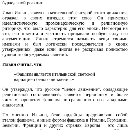
буржуазной реакции.
Иван Ильин, являясь значительной фигурой этого движения,
отражал в своих взглядах этот союз. Он применял
идеалистическую, промонархическую и религиозную
риторику, что было характерно для его эпохи. Несмотря на
это, его прямота и честность придавали особую силу его
аргументации. Ильин стремился называть вещи своими
именами и был логически последователен в своих
утверждениях, даже если иногда не раскрывал полностью
сущность обсуждаемых явлений.
Ильин считал, что:
«Фашизм является итальянской светской
вариацией белого движения.»
Он утверждал, что русское “Белое движение”, обладающее
религиозной составляющей, является первичным и более
чистым вариантом фашизма по сравнению с его западными
аналогами.
По мнению Ильина, белогвардейцы представляли собой
эталон фашизма, а иные формы фашизма в Италии, Германии,
Бельгии, Франции и других странах Европы – это лишь