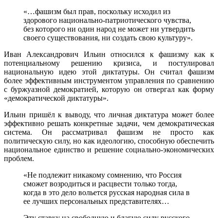
«…фашизм был прав, поскольку исходил из
здорового национально-патриотического чувства,
без которого ни один народ не может ни утвердить
своего существования, ни создать свою культуру».
Иван Александрович Ильин относился к фашизму как к
потенциальному решению кризиса, и постулировал
национальную идею этой диктатуры. Он считал фашизм
более эффективным инструментом управления по сравнению
с буржуазной демократией, которую он отвергал как форму
«демократической диктатуры».
Ильин пришёл к выводу, что личная диктатура может более
эффективно решать конкретные задачи, чем демократическая
система. Он рассматривал фашизм не просто как
политическую силу, но как идеологию, способную обеспечить
национальное единство и решение социально-экономических
проблем.
«Не подлежит никакому сомнению, что Россия
сможет возродиться и расцвести только тогда,
когда в это дело вольется русская народная сила в
ее лучших персональных представителях…
Эту ставку на свободную и благую силу русского