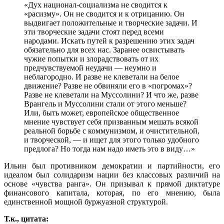
«Дух национал-социализма не сводится к
«расизму». Он не сводится и к отрицанию. Он
выдвигает положительные и творческие задачи. И
эти творческие задачи стоят перед всеми
народами. Искать путей к разрешению этих задач
обязательно для всех нас. Заранее освистывать
чужие попытки и злорадствовать от их
предчувствуемой неудачи — неумно и
неблагородно. И разве не клеветали на белое
движение? Разве не обвиняли его в «погромах»?
Разве не клеветали на Муссолини? И что же, разве
Врангель и Муссолини стали от этого меньше?
Или, быть может, европейское общественное
мнение чувствует себя призванным мешать всякой
реальной борьбе с коммунизмом, и очистительной,
и творческой, — и ищет для этого только удобного
предлога? Но тогда нам надо иметь это в виду…»
Ильин был противником демократии и партийности, его
идеалом был солидаризм нации без классовых различий на
основе «чувства ранга». Он призывал к прямой диктатуре
финансового капитала, которая, по его мнению, была
единственной мощной буржуазной структурой.
Т.к., цитата: