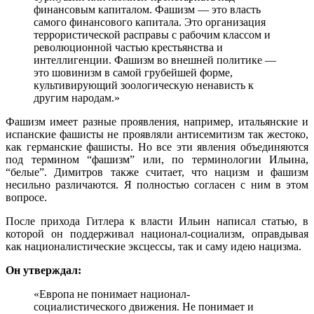
финансовым капиталом. Фашизм — это власть
самого финансового капитала. Это организация
террористической расправы с рабочим классом и
революционной частью крестьянства и
интеллигенции. Фашизм во внешней политике —
это шовинизм в самой грубейшей форме,
культивирующий зоологическую ненависть к
другим народам.»
Фашизм имеет разные проявления, например, итальянские и
испанские фашисты не проявляли антисемитизм так жестоко,
как германские фашисты. Но все эти явления объединяются
под термином “фашизм” или, по терминологии Ильина,
“белые”. Димитров также считает, что нацизм и фашизм
несильно различаются. Я полностью согласен с ним в этом
вопросе.
После прихода Гитлера к власти Ильин написал статью, в
которой он поддерживал национал-социализм, оправдывая
как националистические эксцессы, так и саму идею нацизма.
Он утверждал:
«Европа не понимает национал-
социалистического движения. Не понимает и