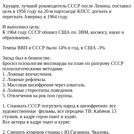
Хрущев, лучший руководитель СССР после Ленина, поставил
цель в 1956 году на 20-м партсьезде КПСС догнать и
перегнать Америку к 1964 году.
И выполнил цель:
К 1964 году СССР обошел США по ЭВМ, космосу, науке и
образованию.
Темпы ВВП в СССР были 14% в год, в США -3%
Запад был в бешенстве.
Бросил психологам миллиарды на план по разгрому СССР
психологическими методами:
1. Ложные впечатления.
2. Ложные рефлексы.
3. Массовая шизофрения через алкоголь.
4. Ложные стереотипы поведения.
5. Отвлечения на рок поп группы.
1. Спаивать СССР погрузить народ в шизофрению: все
художественные фильмы, все передачи ТВ: Кабачок 13
стульев, в кадре герои пьют и курят.
Все актеры в кадре пьют и курят.
2. Сменить кумиров страны с Ю.Гагарина, Чкалова,