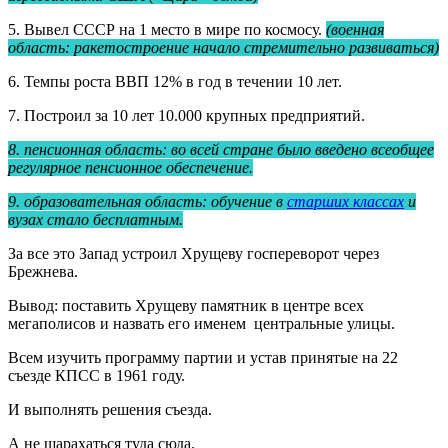
5. Вывел СССР на 1 место в мире по космосу.
(военная
область: ракетостроение начало стремительно развиваться)
6. Темпы роста ВВП 12% в год в течении 10 лет.
7. Построил за 10 лет 10.000 крупных предприятий.
8. пенсионная область: во всей стране было введено всеобщее
регулярное пенсионное обеспечение.
9. образовательная область: обучение в
старших классах
и
вузах стало бесплатным.
За все это Запад устроил Хрущеву госпереворот через
Брежнева.
Вывод: поставить Хрущеву памятник в центре всех
мегаполисов и назвать его именем центральные улицы.
Всем изучить программу партии и устав принятые на 22
съезде КПСС в 1961 году.
И выполнять решения съезда.
А не шарахаться туда сюда.