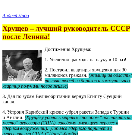
Андрей Ладо
Хрущев – лучший руководитель СССР
после Ленина!
Достижения Хрущева:
1. Увеличил расходы на науку в 10 раз!
2. Построил квартиры хрущевки для 30
миллионов граждан.
(жилищная область:
тысячи людей из бараков и коммунальных
квартир получили новое жилье)
3. Дал по зубам Великобритании вернул Египту Суецкий
канал.
4. Устроил Карибский кризис -убрал ракеты Запада с Турции
и Англии.
(Хрущёву удалось мирным способом “поставить на
место” агрессора (США), заведомо имеющего перевес в
ядерном вооружении). Добился ядерного паритета с
агрессивными США (“Царь”-бомба)