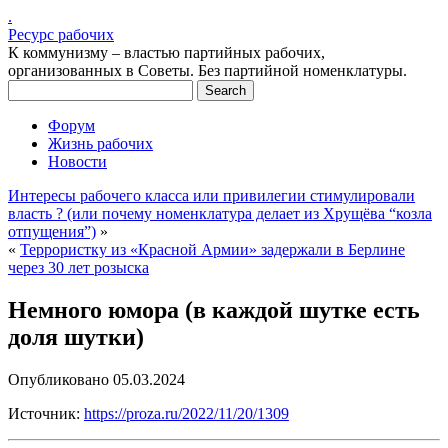
.
Ресурс рабочих
К коммунизму – властью партийных рабочих,
организованных в Советы. Без партийной номенклатуры.
Форум
Жизнь рабочих
Новости
Интересы рабочего класса или привилегии стимулировали
власть ? (или почему номенклатура делает из Хрущёва “козла
отпущения”)
»
«
Террористку из «Красной Армии» задержали в Берлине
через 30 лет розыска
Немного юмора (в каждой шутке есть
доля шутки)
Опубликовано
05.03.2024
Источник:
https://proza.ru/2022/11/20/1309