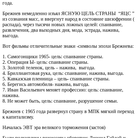
года.
Брежнев немедленно изъял ЯСНУЮ ЦЕЛЬ СТРАНЫ “ЯЦС ”
из сознания масс, и ввергнут народ в состояние шизофрении (
распада), через тысячи новых ложных целей: спаивание,
развлечения, два выходных дня, мода, эстрада, нажива,
выгода.
Вот фильмы отличительные знаки -символы эпохи Брежнева:
1. Самогонщики 1965- цель: спаивание страны.
2. Операция Ы- цель: спаивание страны.
3. Золотой теленок, цель – нажива, выгода.
4. Бриллиантовая рука, цель: спаивание, нажива, выгода.
5. Кавказская пленница – цель- спаивание страны.
6. Берегись автомобиля- нажива, выгода.
7. Иван Васильевич меняет профессию: цель: спаивание,
нажива.
8. Не может быть, цель: спаивание, разрушение семьи.
Брежнев с 1965 года развернул страну в МПК мягкий переход
к капитализму.
Началась ЭВТ эра великого торможения (застоя)
Были подкуплены режиссеры оборотни: Леонид Гайдай и