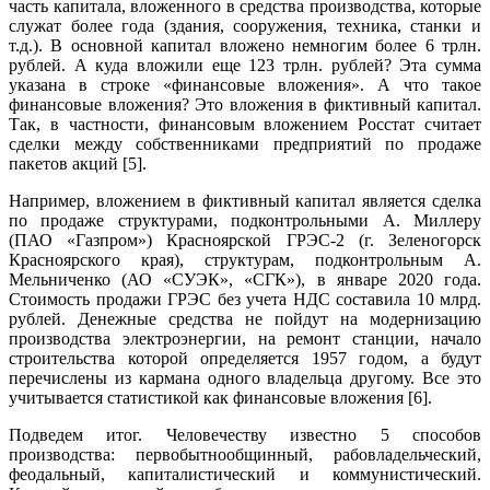
часть капитала, вложенного в средства производства, которые
служат более года (здания, сооружения, техника, станки и
т.д.). В основной капитал вложено немногим более 6 трлн.
рублей. А куда вложили еще 123 трлн. рублей? Эта сумма
указана в строке «финансовые вложения». А что такое
финансовые вложения? Это вложения в фиктивный капитал.
Так, в частности, финансовым вложением Росстат считает
сделки между собственниками предприятий по продаже
пакетов акций [5].
Например, вложением в фиктивный капитал является сделка
по продаже структурами, подконтрольными А. Миллеру
(ПАО «Газпром») Красноярской ГРЭС-2 (г. Зеленогорск
Красноярского края), структурам, подконтрольным А.
Мельниченко (АО «СУЭК», «СГК»), в январе 2020 года.
Стоимость продажи ГРЭС без учета НДС составила 10 млрд.
рублей. Денежные средства не пойдут на модернизацию
производства электроэнергии, на ремонт станции, начало
строительства которой определяется 1957 годом, а будут
перечислены из кармана одного владельца другому. Все это
учитывается статистикой как финансовые вложения [6].
Подведем итог. Человечеству известно 5 способов
производства: первобытнообщинный, рабовладельческий,
феодальный, капиталистический и коммунистический.