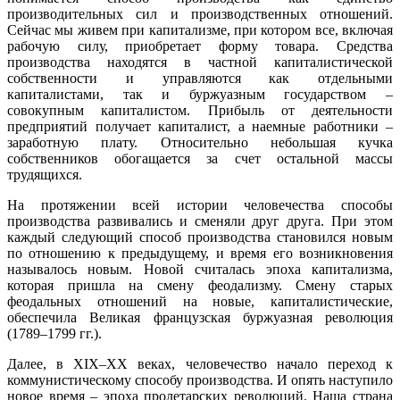
производительных сил и производственных отношений.
Сейчас мы живем при капитализме, при котором все, включая
рабочую силу, приобретает форму товара. Средства
производства находятся в частной капиталистической
собственности и управляются как отдельными
капиталистами, так и буржуазным государством –
совокупным капиталистом. Прибыль от деятельности
предприятий получает капиталист, а наемные работники –
заработную плату. Относительно небольшая кучка
собственников обогащается за счет остальной массы
трудящихся.
На протяжении всей истории человечества способы
производства развивались и сменяли друг друга. При этом
каждый следующий способ производства становился новым
по отношению к предыдущему, и время его возникновения
называлось новым. Новой считалась эпоха капитализма,
которая пришла на смену феодализму. Смену старых
феодальных отношений на новые, капиталистические,
обеспечила Великая французская буржуазная революция
(1789–1799 гг.).
Далее, в XIX–XX веках, человечество начало переход к
коммунистическому способу производства. И опять наступило
новое время – эпоха пролетарских революций. Наша страна