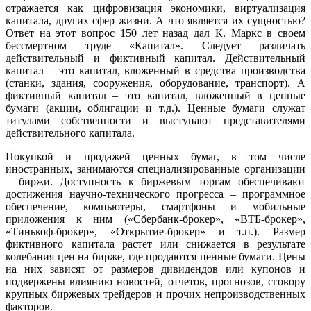
отражается как цифровизация экономики, виртуализация
капитала, других сфер жизни. А что является их сущностью?
Ответ на этот вопрос 150 лет назад дал К. Маркс в своем
бессмертном труде «Капитал». Следует различать
действительный и фиктивный капитал. Действительный
капитал – это капитал, вложенный в средства производства
(станки, здания, сооружения, оборудование, транспорт). А
фиктивный капитал – это капитал, вложенный в ценные
бумаги (акции, облигации и т.д.). Ценные бумаги служат
титулами собственности и выступают представителями
действительного капитала.
Покупкой и продажей ценных бумаг, в том числе
иностранных, занимаются специализированные организации
– биржи. Доступность к биржевым торгам обеспечивают
достижения научно-технического прогресса – программное
обеспечение, компьютеры, смартфоны и мобильные
приложения к ним («Сбербанк-брокер», «ВТБ-брокер»,
«Тинькоф-брокер», «Открытие-брокер» и т.п.). Размер
фиктивного капитала растет или снижается в результате
колебания цен на бирже, где продаются ценные бумаги. Цены
на них зависят от размеров дивидендов или купонов и
подвержены влиянию новостей, отчетов, прогнозов, сговору
крупных биржевых трейдеров и прочих непроизводственных
факторов.