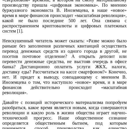
производству пришла «цифровая экономика». По мнению
буржуазного экономиста В. Иноземцева, в наше «новое»
время в мире финансов происходит «масштабная революция»,
какой не было последние 500 лет. Она связана с
распространением криптовалюты и цифровых платежных
систем [1].
Неискушенный читатель может сказать: «Разве можно было
раньше без заполнения различных квитанций осуществить
перевод денежных средств из одного города в другой, не
посетив почтовое отделение? А открыть депозит или
перевести денежные средства, не выстояв очередь в офисе
банка? Дистанционно оплатить услуги ЖКХ, налоги,
доставку еды? Рассчитаться на кассе смартфоном?» Конечно,
нет. И придет к выводу, совпадающему с мнением В.
Иноземцева о том, что наступило «новое» время, и в мире
финансов действительно происходит «масштабная
революция».
Давайте с позиций исторического материализма попробуем
разобраться, какое время является новым, когда совершаются
революции и какую роль в жизни общества играет научно-
технический прогресс. Наше общественное сознание
определяется общественным бытием, под которым
понимается способ производства как единство