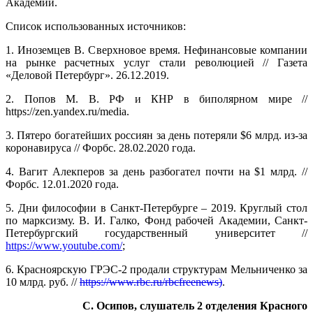
Академии.
Список использованных источников:
1. Иноземцев В. Сверхновое время. Нефинансовые компании
на рынке расчетных услуг стали революцией // Газета
«Деловой Петербург». 26.12.2019.
2. Попов М. В. РФ и КНР в биполярном мире //
https://zen.yandex.ru/media.
3. Пятеро богатейших россиян за день потеряли $6 млрд. из-за
коронавируса // Форбс. 28.02.2020 года.
4. Вагит Алекперов за день разбогател почти на $1 млрд. //
Форбс. 12.01.2020 года.
5. Дни философии в Санкт-Петербурге – 2019. Круглый стол
по марксизму. В. И. Галко, Фонд рабочей Академии, Санкт-
Петербургский государственный университет //
https://www.youtube.com/
;
6. Красноярскую ГРЭС-2 продали структурам Мельниченко за
10 млрд. руб. //
https://www.rbc.ru/rbcfreenews)
.
С. Осипов, слушатель 2 отделения Красного