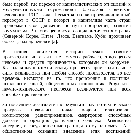
была первой, где переход от капиталистических отношений к
коммунистическим осуществился благодаря Советской
революции 1917 года. Несмотря на контрреволюционный
переворот в СССР и возврат в капитализм часть стран
продолжает свое движение по пути построения, развития
коммунизма. В настоящее время в социалистических странах
(Северной Корее, Китае, Лаосе, Вьетнаме, Кубе) проживает
более 1,5 млрд. человек [2].
В основе движения истории лежит развитие
производительных сил, т.е. самого рабочего, трудящегося
человека и средств производства, которыми он вооружен.
Благодаря научно-техническому прогрессу производительные
силы развиваются при любом способе производства, во все
времена, несмотря на то, что происходит в политике,
психологии людей, общественных отношениях. Результаты
научно-технического прогресса реализуются при всех
способах производства.
За последние десятилетия в результате научно-технического
прогресса появились новые модели телевизоров,
компьютеров, радиоприемников, смартфонов, способных
довести информацию до каждого человека. Развивается
интернет, и государственные границы этому не помеха. А в
общественном сознании внедрение этих достижений