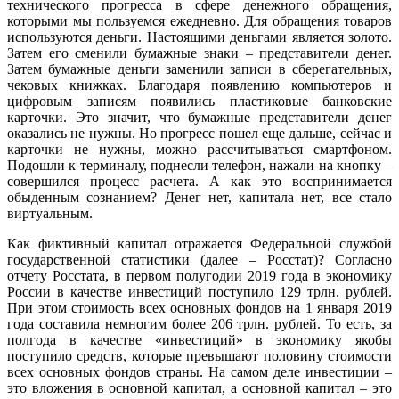
технического прогресса в сфере денежного обращения,
которыми мы пользуемся ежедневно. Для обращения товаров
используются деньги. Настоящими деньгами является золото.
Затем его сменили бумажные знаки – представители денег.
Затем бумажные деньги заменили записи в сберегательных,
чековых книжках. Благодаря появлению компьютеров и
цифровым записям появились пластиковые банковские
карточки. Это значит, что бумажные представители денег
оказались не нужны. Но прогресс пошел еще дальше, сейчас и
карточки не нужны, можно рассчитываться смартфоном.
Подошли к терминалу, поднесли телефон, нажали на кнопку –
совершился процесс расчета. А как это воспринимается
обыденным сознанием? Денег нет, капитала нет, все стало
виртуальным.
Как фиктивный капитал отражается Федеральной службой
государственной статистики (далее – Росстат)? Согласно
отчету Росстата, в первом полугодии 2019 года в экономику
России в качестве инвестиций поступило 129 трлн. рублей.
При этом стоимость всех основных фондов на 1 января 2019
года составила немногим более 206 трлн. рублей. То есть, за
полгода в качестве «инвестиций» в экономику якобы
поступило средств, которые превышают половину стоимости
всех основных фондов страны. На самом деле инвестиции –
это вложения в основной капитал, а основной капитал – это