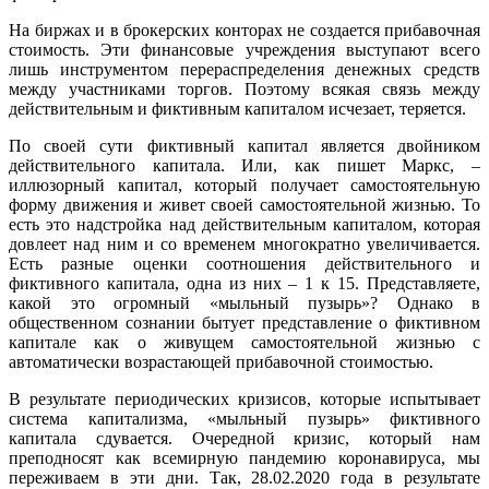
На биржах и в брокерских конторах не создается прибавочная
стоимость. Эти финансовые учреждения выступают всего
лишь инструментом перераспределения денежных средств
между участниками торгов. Поэтому всякая связь между
действительным и фиктивным капиталом исчезает, теряется.
По своей сути фиктивный капитал является двойником
действительного капитала. Или, как пишет Маркс, –
иллюзорный капитал, который получает самостоятельную
форму движения и живет своей самостоятельной жизнью. То
есть это надстройка над действительным капиталом, которая
довлеет над ним и со временем многократно увеличивается.
Есть разные оценки соотношения действительного и
фиктивного капитала, одна из них – 1 к 15. Представляете,
какой это огромный «мыльный пузырь»? Однако в
общественном сознании бытует представление о фиктивном
капитале как о живущем самостоятельной жизнью с
автоматически возрастающей прибавочной стоимостью.
В результате периодических кризисов, которые испытывает
система капитализма, «мыльный пузырь» фиктивного
капитала сдувается. Очередной кризис, который нам
преподносят как всемирную пандемию коронавируса, мы
переживаем в эти дни. Так, 28.02.2020 года в результате