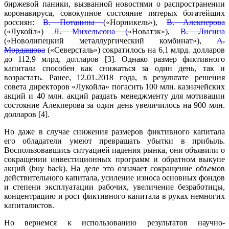
биржевой паники, вызванной новостями о распространении
коронавируса, совокупное состояние пятерых богатейших
россиян:
В. Потанина
(«Норникель»),
В. Алекперова
(«Лукойл»)
Л. Михельсона (
«Новатэк»),
В. Лисина
(«Новолипецкий металлургический комбинат»),
А.
Мордашова
(«Северсталь») сократилось на 6,1 млрд. долларов
до 112,9 млрд. долларов [3]. Однако размер фиктивного
капитала способен как снижаться за один день, так и
возрастать. Ранее, 12.01.2018 года, в результате решения
совета директоров «Лукойла» погасить 100 млн. казначейских
акций и 40 млн. акций раздать менеджменту для мотивации
состояние Алекперова за один день увеличилось на 900 млн.
долларов [4].
Но даже в случае снижения размеров фиктивного капитала
его обладатели умеют превращать убытки в прибыль.
Воспользовавшись ситуацией падения рынка, они объявили о
сокращении инвестиционных программ и обратном выкупе
акций (buy back). На деле это означает сокращение объемов
действительного капитала, усиление износа основных фондов
и степени эксплуатации рабочих, увеличение безработицы,
концентрацию и рост фиктивного капитала в руках немногих
капиталистов.
Но вернемся к использованию результатов научно-