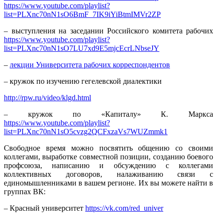
https://www.youtube.com/playlist?
list=PLXnc70nN1sO6BmF_7IK9iYiBtmIMVr2ZP
– выступления на заседании Российского комитета рабочих
https://www.youtube.com/playlist?
list=PLXnc70nN1sO7LU7xd9E5mjcEcrLNbseJY
–
лекции Университета рабочих корреспондентов
– кружок по изучению гегелевской диалектики
http://rpw.ru/video/klgd.html
– кружок по «Капиталу» К. Маркса
https://www.youtube.com/playlist?
list=PLXnc70nN1sO5cvzg2QCFxzaVs7WUZmmk1
Свободное время можно посвятить общению со своими
коллегами, выработке совместной позиции, созданию боевого
профсоюза, написанию и обсуждению с коллегами
коллективных договоров, налаживанию связи с
единомышленниками в вашем регионе. Их вы можете найти в
группах ВК:
– Красный университет
https://vk.com/red_univer