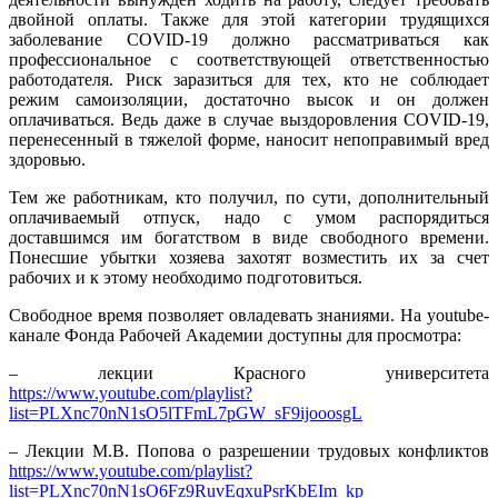
двойной оплаты. Также для этой категории трудящихся
заболевание COVID-19 должно рассматриваться как
профессиональное с соответствующей ответственностью
работодателя. Риск заразиться для тех, кто не соблюдает
режим самоизоляции, достаточно высок и он должен
оплачиваться. Ведь даже в случае выздоровления COVID-19,
перенесенный в тяжелой форме, наносит непоправимый вред
здоровью.
Тем же работникам, кто получил, по сути, дополнительный
оплачиваемый отпуск, надо с умом распорядиться
доставшимся им богатством в виде свободного времени.
Понесшие убытки хозяева захотят возместить их за счет
рабочих и к этому необходимо подготовиться.
Свободное время позволяет овладевать знаниями. На youtube-
канале Фонда Рабочей Академии доступны для просмотра:
– лекции Красного университета
https://www.youtube.com/playlist?
list=PLXnc70nN1sO5lTFmL7pGW_sF9ijooosgL
– Лекции М.В. Попова о разрешении трудовых конфликтов
https://www.youtube.com/playlist?
list=PLXnc70nN1sO6Fz9RuvEqxuPsrKbEIm_kp